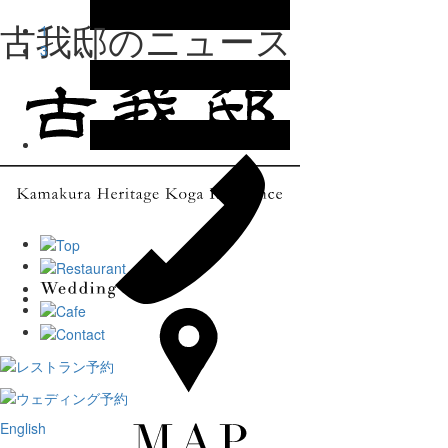
古我邸のニュース
1
3
English