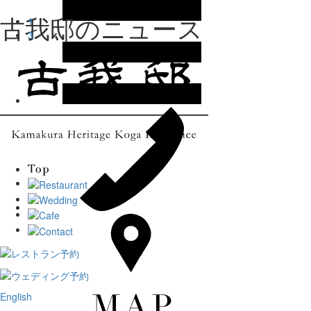
古我邸のニュース
1
3
English