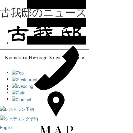
古我邸のニュース
1
3
English