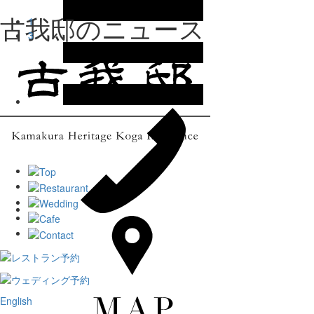
古我邸のニュース
1
3
English